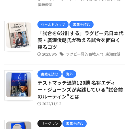
廣瀬俊朗
ワールドカップ
書籍を読む
「試合を6分割する」ラグビー元日本代
表・廣瀬俊朗氏が教える試合を面白く
観るコツ
2023/9/5
ラグビー質的観戦入門
,
廣瀬俊朗
書籍を読む
海外
テストマッチ通算120勝 名将エディ
ー・ジョーンズが実践している"試合前
のルーティン"とは
2022/11/12
リーグワン
書籍を読む