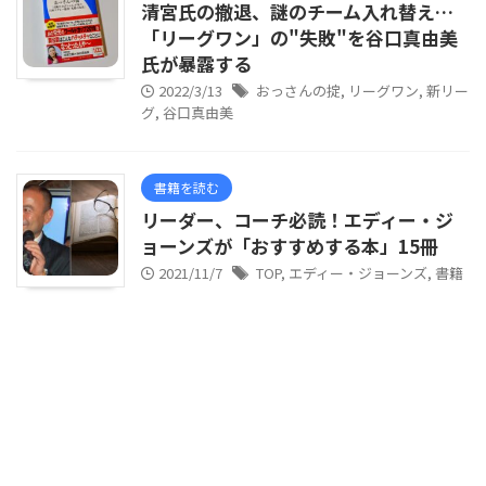
清宮氏の撤退、謎のチーム入れ替え…
「リーグワン」の"失敗"を谷口真由美
氏が暴露する
2022/3/13
おっさんの掟
,
リーグワン
,
新リー
グ
,
谷口真由美
書籍を読む
リーダー、コーチ必読！エディー・ジ
ョーンズが「おすすめする本」15冊
2021/11/7
TOP
,
エディー・ジョーンズ
,
書籍