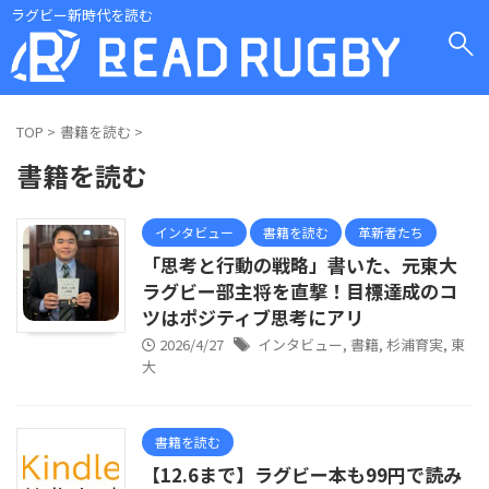
ラグビー新時代を読む
TOP
>
書籍を読む
>
書籍を読む
インタビュー
書籍を読む
革新者たち
「思考と行動の戦略」書いた、元東大
ラグビー部主将を直撃！目標達成のコ
ツはポジティブ思考にアリ
2026/4/27
インタビュー
,
書籍
,
杉浦育実
,
東
大
書籍を読む
【12.6まで】ラグビー本も99円で読み