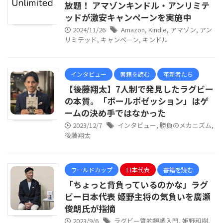
放題！ アマゾンキンドル・アンリミテ
ッドが激安キャンペーンを実施中
2024/11/26
Amazon
,
Kindle
,
アマゾン
,
アン
リミテッド
,
キャンペーン
,
キンドル
インタビュー
書籍を読む
革新者たち
【後藤翔太】7人制で発見したラグビー
の本質。「ボールポゼッション」はゲ
ームの決め手ではなかった
2023/12/7
インタビュー
,
勝負のメカニズム
,
後藤翔太
ワールドカップ
日本代表
書籍を読む
「ちょっと背負っているのかな」ラグ
ビー日本代表 姫野主将の気負いを廣瀬
俊朗氏が指摘
2023/9/6
ラグビー質的観戦入門
,
姫野和樹
,