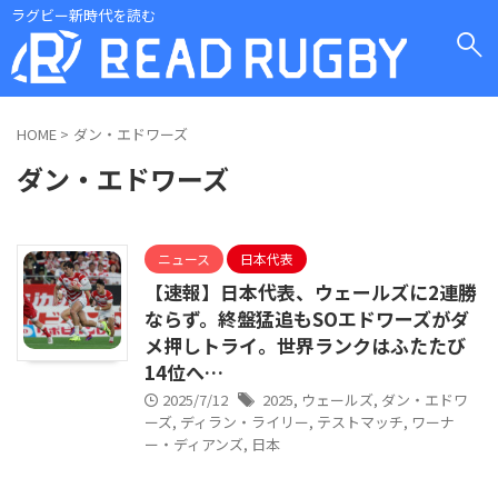
ラグビー新時代を読む
HOME
>
ダン・エドワーズ
ダン・エドワーズ
ニュース
日本代表
【速報】日本代表、ウェールズに2連勝
ならず。終盤猛追もSOエドワーズがダ
メ押しトライ。世界ランクはふたたび
14位へ…
2025/7/12
2025
,
ウェールズ
,
ダン・エドワ
ーズ
,
ディラン・ライリー
,
テストマッチ
,
ワーナ
ー・ディアンズ
,
日本