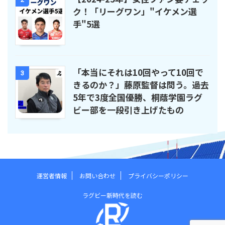
ク！「リーグワン」"イケメン選
手"5選
「本当にそれは10回やって10回で
3
きるのか？」藤原監督は問う。過去
5年で3度全国優勝、桐蔭学園ラグ
ビー部を一段引き上げたもの
運営者情報
お問い合わせ
プライバシーポリシー
ラグビー新時代を読む