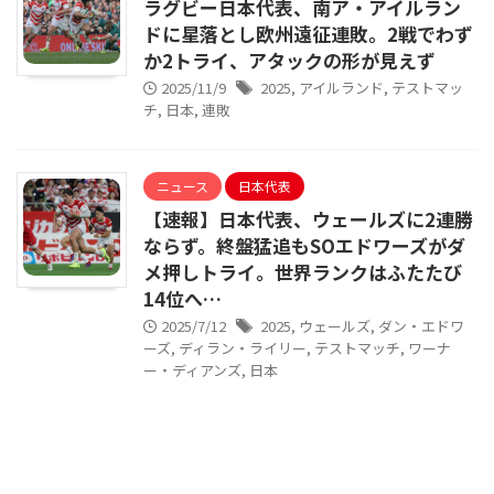
ラグビー日本代表、南ア・アイルラン
ドに星落とし欧州遠征連敗。2戦でわず
か2トライ、アタックの形が見えず
2025/11/9
2025
,
アイルランド
,
テストマッ
チ
,
日本
,
連敗
ニュース
日本代表
【速報】日本代表、ウェールズに2連勝
ならず。終盤猛追もSOエドワーズがダ
メ押しトライ。世界ランクはふたたび
14位へ…
2025/7/12
2025
,
ウェールズ
,
ダン・エドワ
ーズ
,
ディラン・ライリー
,
テストマッチ
,
ワーナ
ー・ディアンズ
,
日本