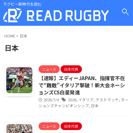
ラグビー新時代を読む
HOME
>
日本
日本
ニュース
日本代表
【速報】エディーJAPAN、指揮官不在
で“難敵”イタリア撃破！新大会ネーシ
ョンズCS白星発進
2026/7/4
2026
,
イタリア
,
テストマッチ
,
ネー
ションズチャンピオンシップ
,
日本
ニュース
日本代表