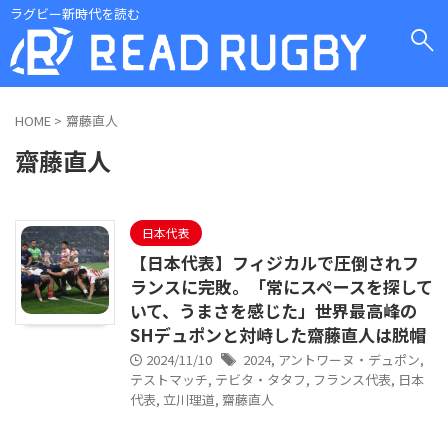
ラグビー新時代を読む
HOME
>
齋藤直人
齋藤直人
日本代表
【日本代表】フィジカルで圧倒されフ
ランスに完敗。「常にスペースを探して
いて、うまさを感じた」世界最高峰の
SHデュポンと対峙した齋藤直人は脱帽
2024/11/10
2024
,
アントワーヌ・デュポン
,
テストマッチ
,
テビタ・タタフ
,
フランス代表
,
日本
代表
,
立川理道
,
齋藤直人