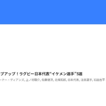
ップアップ！ラグビー日本代表“イケメン選手”5選
ーナー・ディアンズ
,
上ノ坊駿介
,
佐藤健次
,
北條拓郎
,
日本代表
,
注目選手
,
石田吉平