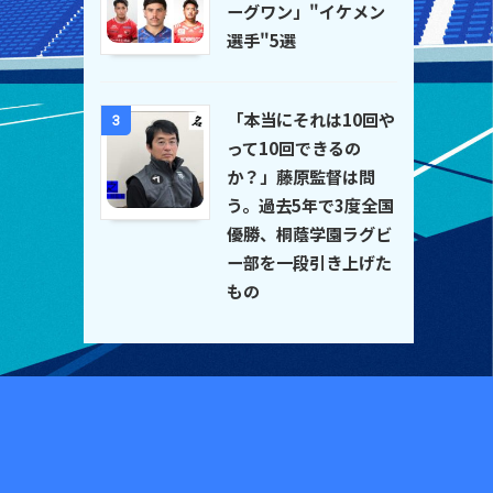
ーグワン」"イケメン
選手"5選
「本当にそれは10回や
3
って10回できるの
か？」藤原監督は問
う。過去5年で3度全国
優勝、桐蔭学園ラグビ
ー部を一段引き上げた
もの