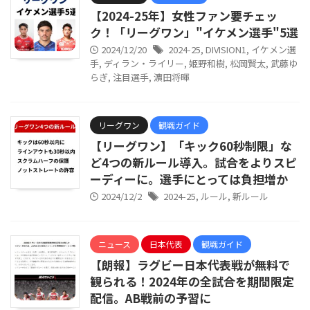
【2024-25年】女性ファン要チェッ
ク！「リーグワン」"イケメン選手"5選
2024/12/20
2024-25
,
DIVISION1
,
イケメン選
手
,
ディラン・ライリー
,
姫野和樹
,
松岡賢太
,
武藤ゆ
らぎ
,
注目選手
,
濵田将暉
リーグワン
観戦ガイド
【リーグワン】「キック60秒制限」な
ど4つの新ルール導入。試合をよりスピ
ーディーに。選手にとっては負担増か
2024/12/2
2024-25
,
ルール
,
新ルール
ニュース
日本代表
観戦ガイド
【朗報】ラグビー日本代表戦が無料で
観られる！2024年の全試合を期間限定
配信。AB戦前の予習に