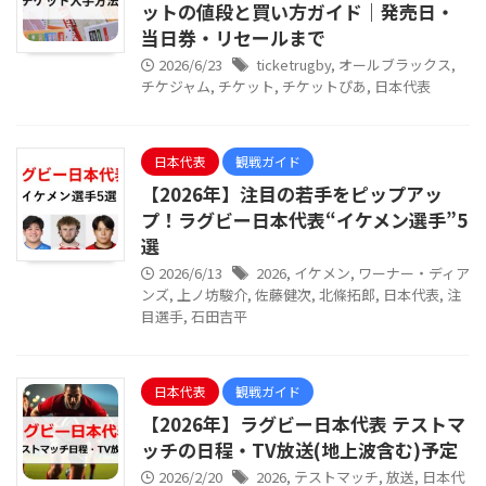
ットの値段と買い方ガイド｜発売日・
当日券・リセールまで
2026/6/23
ticketrugby
,
オールブラックス
,
チケジャム
,
チケット
,
チケットぴあ
,
日本代表
日本代表
観戦ガイド
【2026年】注目の若手をピップアッ
プ！ラグビー日本代表“イケメン選手”5
選
2026/6/13
2026
,
イケメン
,
ワーナー・ディア
ンズ
,
上ノ坊駿介
,
佐藤健次
,
北條拓郎
,
日本代表
,
注
目選手
,
石田吉平
日本代表
観戦ガイド
【2026年】ラグビー日本代表 テストマ
ッチの日程・TV放送(地上波含む)予定
2026/2/20
2026
,
テストマッチ
,
放送
,
日本代