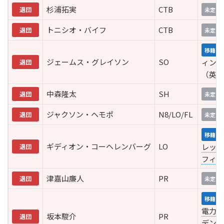
杉浦拓実
CTB
退団
未定
トニシオ・バイフ
CTB
退団
未定
移籍
ジェームス・グレイソン
SO
ィンバ
退団
（英）
中森隆太
SH
退団
未定
ジャクソン・ヘモポ
N8/LO/FL
退団
未定
移籍
ギディオン・コーヘレンバーグ
LO
レッド
退団
フィン
津嘉山廉人
PR
退団
未定
移籍
電力キ
坂本駿介
PR
退団
デンヴ