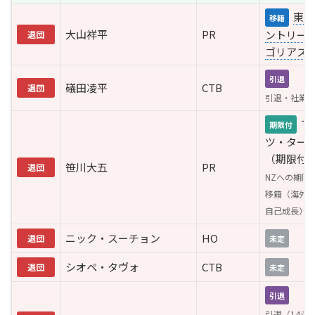
東京
移籍
大山祥平
PR
ントリー
退団
ゴリアス
引退
礒田凌平
CTB
退団
引退・社業
マ
期限付
ツ・ター
（期限付
笹川大五
PR
退団
NZへの期限
移籍（海外
自己成長）
ニック・スーチョン
HO
退団
未定
シオペ・タヴォ
CTB
退団
未定
引退
引退（14シ