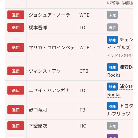
NZ留学（期限付
ジョシュア・ノーラ
WTB
退団
未定
橋本吾郎
LO
退団
未定
チェンナ
移籍
マリカ・コロインベテ
WTB
イ・ブルズ（
退団
インド7人制ラグ
浦安D-
移籍
ヴィンス・アソ
CTB
退団
Rocks
浦安D-
移籍
エセイ・ハアンガナ
LO
退団
Rocks
トヨタヴ
移籍
野口竜司
FB
退団
ルブリッツ
下釜優次
HO
退団
未定