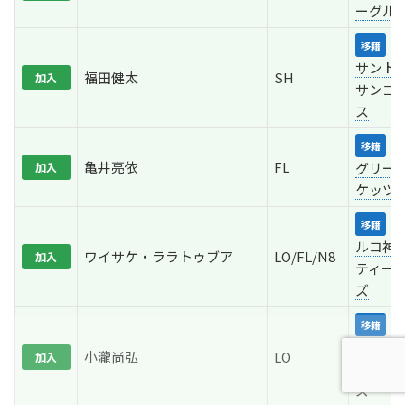
ーグル
東
移籍
サント
福田健太
SH
加入
サンゴ
ス
N
移籍
亀井亮依
FL
グリー
加入
ケッツ
コ
移籍
ルコ神
ワイサケ・ララトゥブア
LO/FL/N8
加入
ティー
ズ
コ
移籍
ルコ神
小瀧尚弘
LO
加入
ティー
ズ