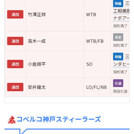
三菱
移籍
工相模原
竹澤正祥
WTB
退団
ナボアー
契約満了
未定
高木一成
WTB/FB
退団
契約満了
三重
移籍
小倉順平
SO
ンダヒー
退団
契約満了
引退
安井龍太
LO/FL/N8
退団
現役引退
コベルコ神戸スティーラーズ