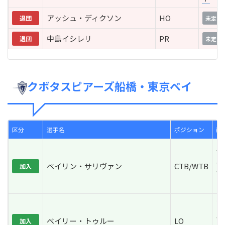
アッシュ・ディクソン
HO
退団
未定
中島イシレリ
PR
退団
未定
クボタスピアーズ船橋・東京ベイ
区分
選手名
ポジション
所
ハ
ズ
ベイリン・サリヴァン
CTB/WTB
加入
ジ
ド
ブ
ズ
ベイリー・トゥルー
LO
加入