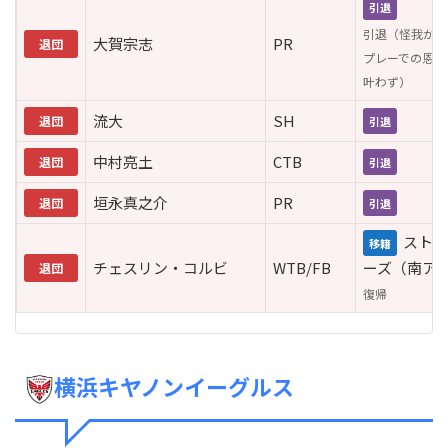
引退
引退（怪我が重
大賀宗志
PR
退団
プレーでの恩返
叶わず）
流大
SH
退団
引退
中村亮土
CTB
退団
引退
垣永真之介
PR
退団
引退
ストー
移籍
チェスリン・コルビ
WTB/FB
ーズ（南ア
退団
復帰
横浜キヤノンイーグルス