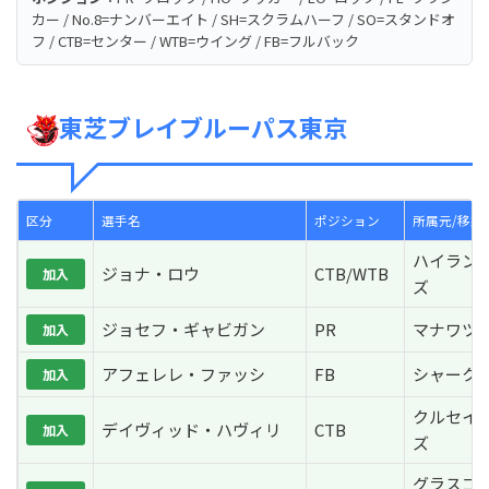
カー / No.8=ナンバーエイト / SH=スクラムハーフ / SO=スタンドオ
フ / CTB=センター / WTB=ウイング / FB=フルバック
東芝ブレイブルーパス東京
区分
選手名
ポジション
所属元/移籍
ハイラン
ジョナ・ロウ
CTB/WTB
加入
ズ
ジョセフ・ギャビガン
PR
マナワツ
加入
アフェレレ・ファッシ
FB
シャーク
加入
クルセイ
デイヴィッド・ハヴィリ
CTB
加入
ズ
グラスゴ