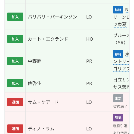
NE
移籍
パリパリ・パーキンソン
LO
リーンロ
加入
ツ東葛
ブルーズ
カート・エクランド
HO
加入
（SR）
東京
移籍
中野幹
PR
ントリー
加入
ゴリアス
日立サン
俵啓斗
PR
加入
サス茨城
未定
サム・ケアード
LO
退団
契約満了
引退
現役引退（
ディノ・ラム
LO
退団
より予定よ