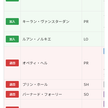
ー
ト
チ
キーラン・ヴァンスターダン
PR
（
加入
ー
ブ
ルアン・ノルキエ
LO
加入
ア
移
ン
オペティ・ヘル
PR
退団
「
の
資
ブリン・ホール
SH
退団
未
バーナード・フォーリー
SO
退団
引
引