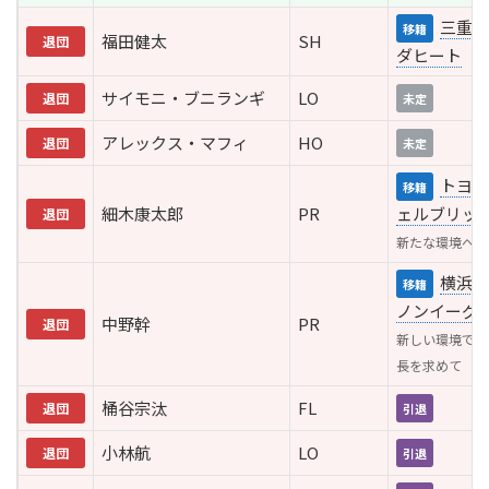
三重ホ
移籍
福田健太
SH
退団
ダヒート
サイモニ・ブニランギ
LO
退団
未定
アレックス・マフィ
HO
退団
未定
トヨタ
移籍
細木康太郎
PR
ェルブリッ
退団
新たな環境への
横浜キ
移籍
ノンイーグ
中野幹
PR
退団
新しい環境で自
長を求めて
桶谷宗汰
FL
退団
引退
小林航
LO
退団
引退