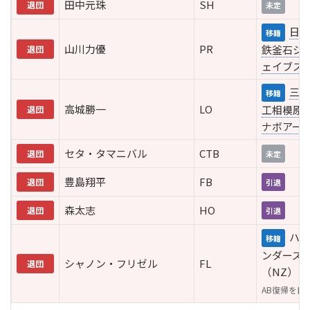
田中元珠
SH
退団
未定
日本
移籍
山川力優
PR
鉄釜石シ
退団
ェイブス
三菱
移籍
高城勝一
LO
工相模原
退団
ナボアー
セタ・タマニバル
CTB
退団
未定
豊島翔平
FB
退団
引退
森太志
HO
退団
引退
ハイ
移籍
ンダーズ
シャノン・フリゼル
FL
退団
（NZ）
AB復帰を目