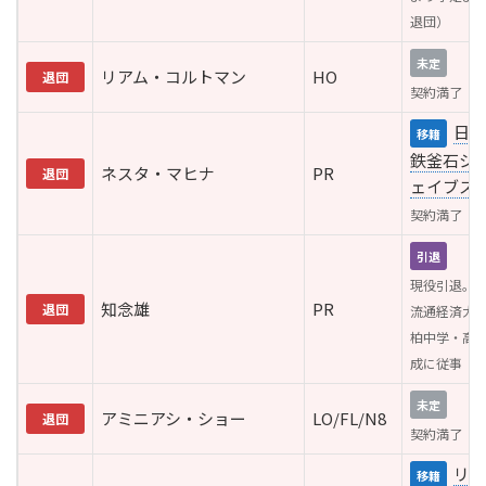
退団）
未定
リアム・コルトマン
HO
退団
契約満了
日本
移籍
鉄釜石シ
ネスタ・マヒナ
PR
退団
ェイブス
契約満了
引退
現役引退。
知念雄
PR
退団
流通経済大
柏中学・高
成に従事
未定
アミニアシ・ショー
LO/FL/N8
退団
契約満了
リコ
移籍