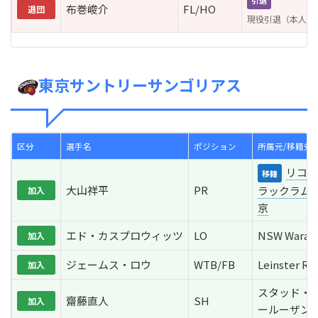
引退
布巻峻介
FL/HO
退団
現役引退（本人決
東京サントリーサンゴリアス
区分
選手名
ポジション
所属元/移籍先
リコー
移籍
大山祥平
PR
ラックラム
加入
京
エド・カスプロウィッツ
LO
NSW Warat
加入
ジェームス・ロウ
WTB/FB
Leinster Ru
加入
スタッド・
齋藤直人
SH
加入
ールーザン