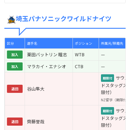
埼玉パナソニックワイルドナイツ
区分
選手名
ポジション
所属元/移籍先
栗田バットリン 瞳志
WTB
—
加入
マラカイ・エナシオ
CTB
—
加入
サウス
期限付
ドスタッグス
谷山隼大
退団
限付）
NZ留学（期限付
サウス
期限付
ドスタッグス
齊藤誉哉
退団
限付）