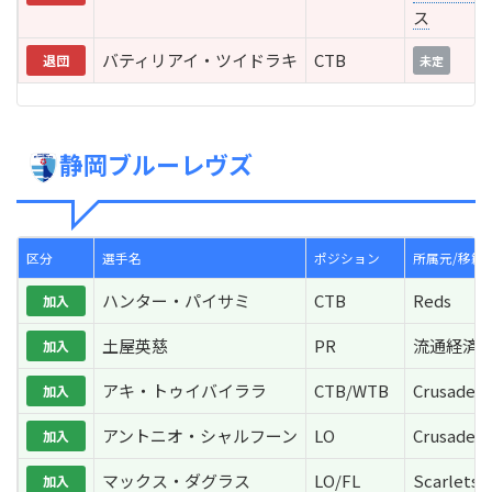
ス
バティリアイ・ツイドラキ
CTB
退団
未定
静岡ブルーレヴズ
区分
選手名
ポジション
所属元/移籍
ハンター・パイサミ
CTB
Reds
加入
土屋英慈
PR
流通経済
加入
アキ・トゥイバイララ
CTB/WTB
Crusaders
加入
アントニオ・シャルフーン
LO
Crusaders
加入
マックス・ダグラス
LO/FL
Scarlets
加入