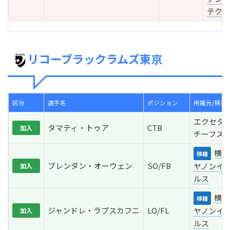
テクス
リコーブラックラムズ東京
区分
選手名
ポジション
所属元/移籍
エクセタ
タマティ・トゥア
CTB
加入
チーフス
横浜
移籍
ブレンダン・オーウェン
SO/FB
ヤノンイ
加入
ルス
横浜
移籍
ジャンドレ・ラブスカフニ
LO/FL
ヤノンイ
加入
ルス