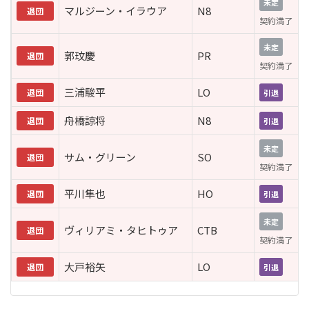
未定
マルジーン・イラウア
N8
退団
契約満了
未定
郭玟慶
PR
退団
契約満了
三浦駿平
LO
退団
引退
舟橋諒将
N8
退団
引退
未定
サム・グリーン
SO
退団
契約満了
平川隼也
HO
退団
引退
未定
ヴィリアミ・タヒトゥア
CTB
退団
契約満了
大戸裕矢
LO
退団
引退