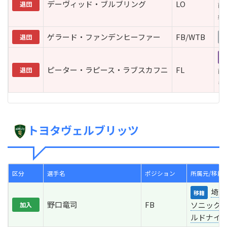
デーヴィッド・ブルブリング
LO
退団
南
継
ゲラード・ファンデンヒーファー
FB/WTB
退団
未
引
ピーター・ラピース・ラブスカフニ
FL
退団
南
も
トヨタヴェルブリッツ
区分
選手名
ポジション
所属元/移籍
埼玉
移籍
野口竜司
FB
ソニック
加入
ルドナイ