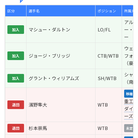
区分
選手名
ポジション
所属元/
アルス
マシュー・ダルトン
LO/FL
ー・ラ
加入
ー
ウェス
ジョージ・ブリッジ
CTB/WTB
フォー
加入
（豪州
シャー
グラント・ウィリアムズ
SH/WTB
加入
（南ア
移籍
重工相
濱野隼大
WTB
退団
ダイナ
ーズ
杉本崇馬
WTB
退団
未定