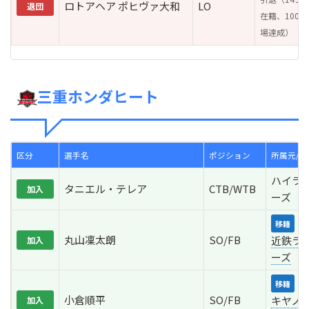
ロトアヘア ポヒヴァ大和
LO
退団
在籍、100
場達成）
三重ホンダヒート
区分
選手名
ポジション
所属元/移
ハイラ
タニエル・テレア
CTB/WTB
加入
ーズ（N
花
移籍
丸山凜太朗
SO/FB
近鉄ラ
加入
ーズ
横
移籍
小倉順平
SO/FB
キヤノ
加入