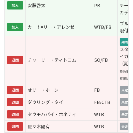
安藤啓太
PR
チーフ
加入
カデミ
ブルズ
カート=リー・アレンゼ
WTB/FB
加入
限付）
期限付
スター
イガー
チャーリー・ティトコム
SO/FB
退団
（期限
期限付
期間の
オリー・ホーン
FB
退団
未定
ダウリング・タイ
FB/CTB
退団
未定
タウモハパイ・ホネティ
WTB
退団
未定
佐々木陽有
WTB
退団
未定