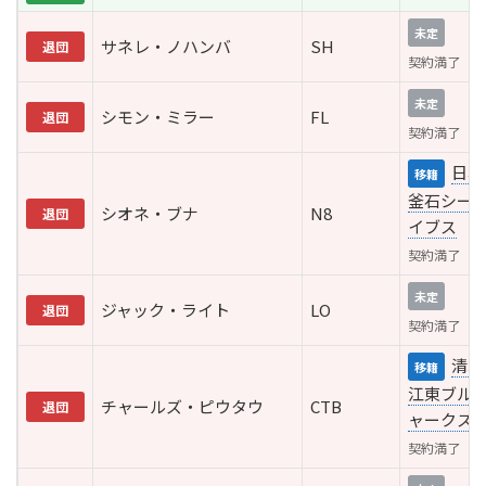
未定
サネレ・ノハンバ
SH
退団
契約満了
未定
シモン・ミラー
FL
退団
契約満了
日本
移籍
釜石シー
シオネ・ブナ
N8
退団
イブス
契約満了
未定
ジャック・ライト
LO
退団
契約満了
清水
移籍
江東ブル
チャールズ・ピウタウ
CTB
退団
ャークス
契約満了