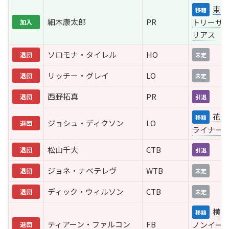
東京
移籍
細木康太郎
PR
トリーサ
加入
リアス
ソロモナ・タイレル
HO
退団
未定
リッチー・グレイ
LO
退団
未定
西野拓真
PR
退団
引退
花園
移籍
ジョシュ・ディクソン
LO
退団
ライナー
松山千大
CTB
退団
引退
ジョネ・ナベテレヴ
WTB
退団
未定
ディック・ウィルソン
CTB
退団
未定
横浜
移籍
ティアーン・ファルコン
FB
ノンイー
退団