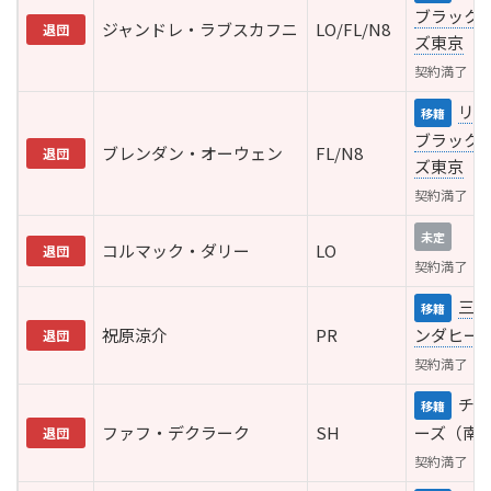
ブラック
ジャンドレ・ラブスカフニ
LO/FL/N8
退団
ズ東京
契約満了
リコ
移籍
ブラック
ブレンダン・オーウェン
FL/N8
退団
ズ東京
契約満了
未定
コルマック・ダリー
LO
退団
契約満了
三重
移籍
祝原涼介
PR
ンダヒー
退団
契約満了
チー
移籍
ファフ・デクラーク
SH
ーズ（南
退団
契約満了