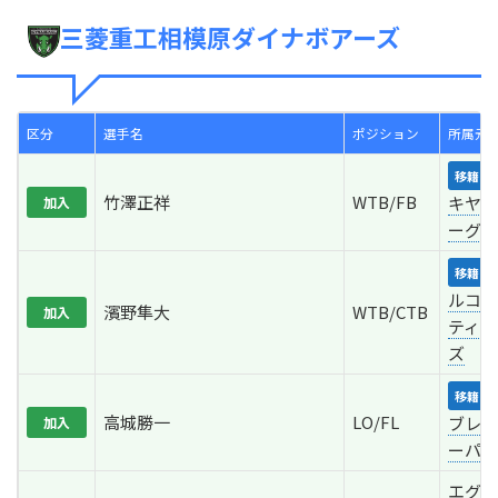
三菱重工相模原ダイナボアーズ
区分
選手名
ポジション
所属元/
移籍
竹澤正祥
WTB/FB
キヤノ
加入
ーグル
移籍
ルコ神
濱野隼大
WTB/CTB
加入
ティー
ズ
移籍
高城勝一
LO/FL
ブレイ
加入
ーパス
エグゼ