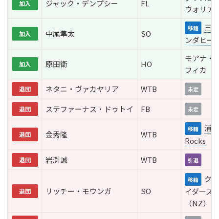
ジャック・デンプシー
FL
加入
ウォリア
三重
移籍
中尾隼太
SO
加入
ンダヒー
モアナ・
原田衛
HO
加入
フィカ（N
ネタニ・ヴァカヤリア
WTB
退団
未定
ステファーナス・ドゥトイ
FB
退団
未定
浦安
移籍
金秀隆
WTB
退団
Rocks
岩渕誠
WTB
退団
引退
クル
移籍
リッチー・モウンガ
SO
イダーズ
退団
（NZ）