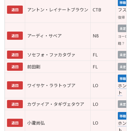
移籍
アントン・レイナートブラウン
CTB
フス
退団
復帰
未定
アーディ・サベア
N8
退団
ヨーロ
籍？
ソセフォ・ファカタヴァ
FL
退団
未定
前田剛
FL
退団
未定
移籍
ワイサケ・ララトゥブア
LO
ホンダ
退団
ト
カヴァイア・タギヴェタウア
LO
退団
未定
移籍
小瀧尚弘
LO
ホンダ
退団
ト