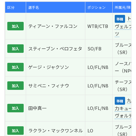
区分
選手名
ポジション
所属元/移籍
トヨ
移籍
ティアーン・ファルコン
WTB/CTB
ヴェルブ
加入
ツ
ブルーズ
スティーブン・ペロフェタ
SO/FB
加入
（SR）
ノースハ
ゲージ・ジャクソン
LO/FL/N8
加入
ー（NPC
チーフス
サミペニ・フィナウ
LO/FL/N8
加入
（SR）
九州
移籍
田中真一
LO/FL/N8
力キュー
加入
ヴォルテ
ブルーズ
ラクラン・マックワンネル
LO
加入
（SR）