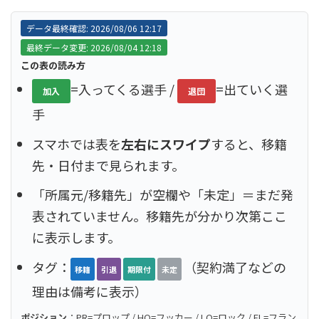
データ最終確認: 2026/08/06 12:17
最終データ変更: 2026/08/04 12:18
この表の読み方
=入ってくる選手 /
=出ていく選
加入
退団
手
スマホでは表を
左右にスワイプ
すると、移籍
先・日付まで見られます。
「所属元/移籍先」が空欄や「未定」＝まだ発
表されていません。移籍先が分かり次第ここ
に表示します。
タグ：
（契約満了などの
移籍
引退
期限付
未定
理由は備考に表示）
ポジション
：PR=プロップ / HO=フッカー / LO=ロック / FL=フラン