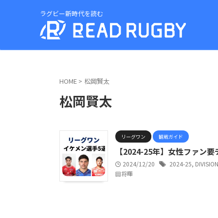
ラグビー新時代を読む
HOME
>
松岡賢太
松岡賢太
リーグワン
観戦ガイド
【2024-25年】女性ファ
2024/12/20
2024-25
,
DIVISIO
田将暉