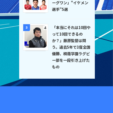
ーグワン」"イケメン
選手"5選
「本当にそれは10回や
3
って10回できるの
か？」藤原監督は問
う。過去5年で3度全国
優勝、桐蔭学園ラグビ
ー部を一段引き上げた
もの