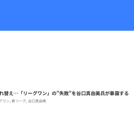
れ替え…「リーグワン」の"失敗"を谷口真由美氏が暴露する
グワン
,
新リーグ
,
谷口真由美