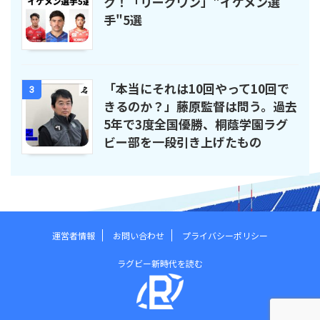
ク！「リーグワン」"イケメン選
手"5選
「本当にそれは10回やって10回で
3
きるのか？」藤原監督は問う。過去
5年で3度全国優勝、桐蔭学園ラグ
ビー部を一段引き上げたもの
運営者情報
お問い合わせ
プライバシーポリシー
ラグビー新時代を読む