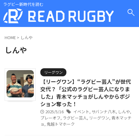
ラグビー新時代を読む
HOME
>
しんや
しんや
リーグワン
【リーグワン】“ラグビー芸人”が世代
交代？「公式のラグビー芸人になりま
した」青木マッチョがしんやからポジ
ション奪った！
2025/5/16
イベント
,
サバンナ八木
,
しんや
,
プレーオフ
,
ラグビー芸人
,
リーグワン
,
青木マッチ
ョ
,
鬼越トマホーク