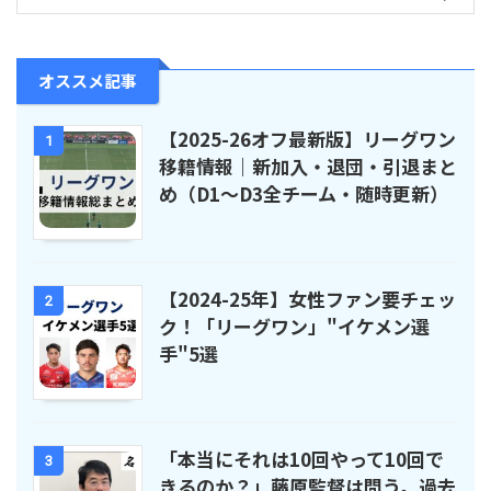
オススメ記事
【2025-26オフ最新版】リーグワン
1
移籍情報｜新加入・退団・引退まと
め（D1〜D3全チーム・随時更新）
【2024-25年】女性ファン要チェッ
2
ク！「リーグワン」"イケメン選
手"5選
「本当にそれは10回やって10回で
3
きるのか？」藤原監督は問う。過去