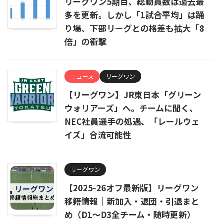
リーグワン5期目、総動員数は過去最
多を更新。しかし「1試合平均」は踊
り場、下部リーグとの格差も拡大「8
倍」の衝撃
ニュース
リーグワン
【リーグワン】JR東日本「グリーン
ウォリアーズ」へ。チームに聞く、
NEC社員選手の処遇、「レールウェ
イズ」合流可能性
リーグワン
【2025-26オフ最新版】リーグワン
移籍情報｜新加入・退団・引退まと
め（D1〜D3全チーム・随時更新）