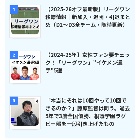
【2025-26オフ最新版】リーグワン
1
移籍情報｜新加入・退団・引退まと
め（D1〜D3全チーム・随時更新）
【2024-25年】女性ファン要チェッ
2
ク！「リーグワン」"イケメン選
手"5選
「本当にそれは10回やって10回で
3
きるのか？」藤原監督は問う。過去
5年で3度全国優勝、桐蔭学園ラグ
ビー部を一段引き上げたもの