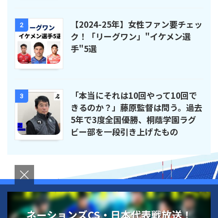
【2024-25年】女性ファン要チェッ
2
ク！「リーグワン」"イケメン選
手"5選
「本当にそれは10回やって10回で
3
きるのか？」藤原監督は問う。過去
5年で3度全国優勝、桐蔭学園ラグ
ビー部を一段引き上げたもの
運営者情報
お問い合わせ
プライバシーポリシー
ネーションズCS・日本代表戦放送！
ラグビー新時代を読む