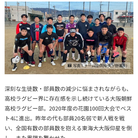
写真：チーム提供(中央が野澤氏)
深刻な生徒数・部員数の減少に悩まされながらも、
高校ラグビー界に存在感を示し続けている大阪朝鮮
高校ラグビー部。2020年度の花園100回大会でベス
ト4に進出。昨年の代も部員20名弱で新人戦を戦
い、全国有数の部員数を抱える東海大大阪仰星を倒
し、また界隈を驚かせた。