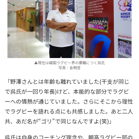
▲現在は韓国ラグビー界の要職につく呉氏
写真：金明昱
「野澤さんとは年齢も離れていました(干支が同じ
で呉氏が一回り年長)けど、本能的な部分でラグビ
ーへの情熱が通じていました。さらにそこから理性
でラグビーを語れる点にも共感しました。あと二人
共、あだ名が“ゴリ”で同じなんですよ(笑)」
呉氏は自身のコーチング理念や、朝高ラグビー部の