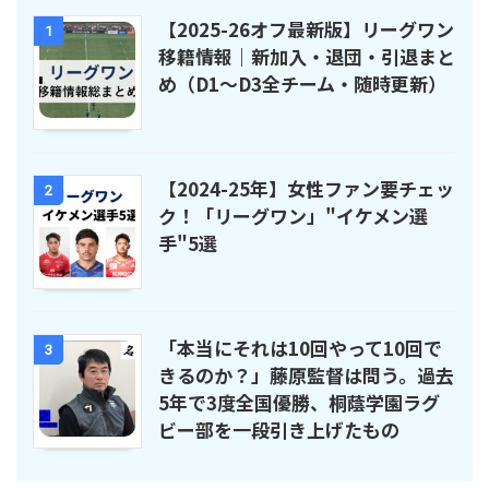
【2025-26オフ最新版】リーグワン
1
移籍情報｜新加入・退団・引退まと
め（D1〜D3全チーム・随時更新）
【2024-25年】女性ファン要チェッ
2
ク！「リーグワン」"イケメン選
手"5選
「本当にそれは10回やって10回で
3
きるのか？」藤原監督は問う。過去
5年で3度全国優勝、桐蔭学園ラグ
ビー部を一段引き上げたもの