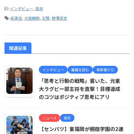
-
インタビュー
,
高校
-
呉英吉
,
大阪朝鮮
,
文賢
,
野澤武史
関連記事
インタビュー
書籍を読む
革新者たち
「思考と行動の戦略」書いた、元東
大ラグビー部主将を直撃！目標達成
のコツはポジティブ思考にアリ
ニュース
高校
【センバツ】東福岡が桐蔭学園の2連