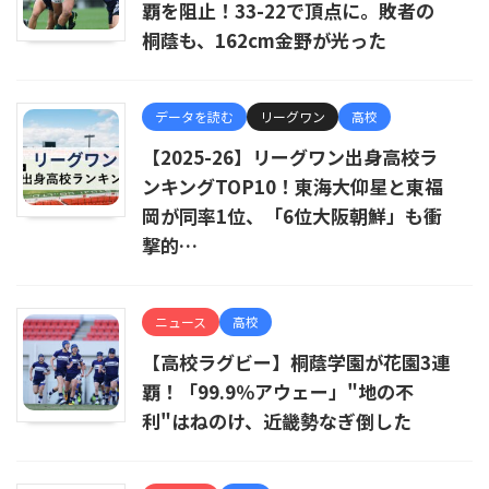
覇を阻止！33-22で頂点に。敗者の
桐蔭も、162cm金野が光った
データを読む
リーグワン
高校
【2025-26】リーグワン出身高校ラ
ンキングTOP10！東海大仰星と東福
岡が同率1位、「6位大阪朝鮮」も衝
撃的…
ニュース
高校
【高校ラグビー】桐蔭学園が花園3連
覇！「99.9％アウェー」"地の不
利"はねのけ、近畿勢なぎ倒した