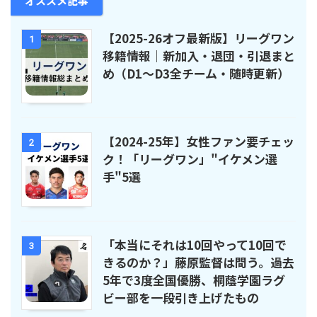
オススメ記事
【2025-26オフ最新版】リーグワン
1
移籍情報｜新加入・退団・引退まと
め（D1〜D3全チーム・随時更新）
【2024-25年】女性ファン要チェッ
2
ク！「リーグワン」"イケメン選
手"5選
「本当にそれは10回やって10回で
3
きるのか？」藤原監督は問う。過去
5年で3度全国優勝、桐蔭学園ラグ
ビー部を一段引き上げたもの