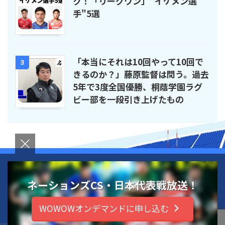
ク！「リーグワン」"イケメン選
手"5選
「本当にそれは10回やって10回で
3
きるのか？」藤原監督は問う。過去
5年で3度全国優勝、桐蔭学園ラグ
ビー部を一段引き上げたもの
運営者情報
お問い合わせ
プライバシーポリシー
ネーションズCS・日本代表戦放送！
ラグビー新時代を読む
WOWOWオンデマンドに申し込む