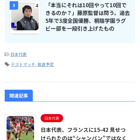
「本当にそれは10回やって10回で
3
きるのか？」藤原監督は問う。過去
5年で3度全国優勝、桐蔭学園ラグ
ビー部を一段引き上げたもの
-
日本代表
-
テストマッチ
,
放送予定
関連記事
日本代表
日本代表、フランスに15-42 見せつ
けられたのは“シャンパン”ではなく