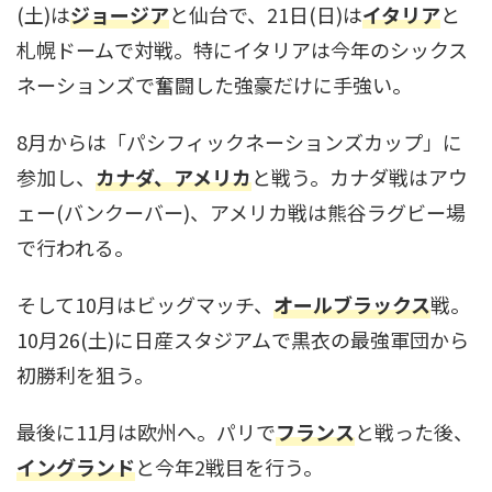
(土)は
ジョージア
と仙台で、21日(日)は
イタリア
と
札幌ドームで対戦。特にイタリアは今年のシックス
ネーションズで奮闘した強豪だけに手強い。
8月からは「パシフィックネーションズカップ」に
参加し、
カナダ、アメリカ
と戦う。カナダ戦はアウ
ェー(バンクーバー)、アメリカ戦は熊谷ラグビー場
で行われる。
そして10月はビッグマッチ、
オールブラックス
戦。
10月26(土)に日産スタジアムで黒衣の最強軍団から
初勝利を狙う。
最後に11月は欧州へ。パリで
フランス
と戦った後、
イングランド
と今年2戦目を行う。