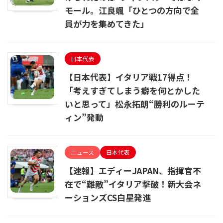
モール。江良颯「ひとつの方向で全
員が力を集めてきた」
日本代表
【日本代表】イタリア戦17得点！
「考えすぎてしまう癖を何とかした
いと思って」松永拓朗“勝利のルーテ
ィン”発動
ニュース
日本代表
【速報】エディーJAPAN、指揮官不
在で“難敵”イタリア撃破！新大会ネ
ーションズCS白星発進