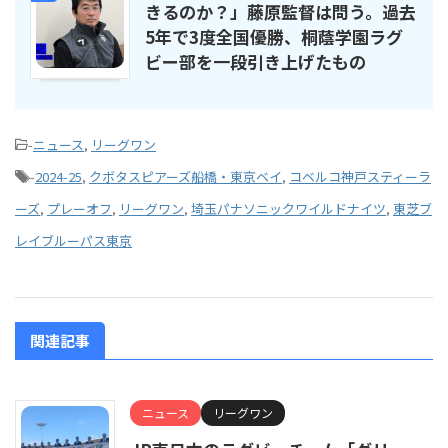
きるのか？」藤原監督は問う。過去
5年で3度全国優勝、桐蔭学園ラグ
ビー部を一段引き上げたもの
-
ニュース
,
リーグワン
-
2024-25
,
クボタスピアーズ船橋・東京ベイ
,
コベルコ神戸スティーラ
ーズ
,
プレーオフ
,
リーグワン
,
埼玉パナソニックワイルドナイツ
,
東芝ブ
レイブルーパス東京
関連記事
ニュース
リーグワン