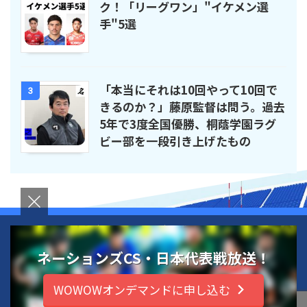
ク！「リーグワン」"イケメン選
手"5選
「本当にそれは10回やって10回で
3
きるのか？」藤原監督は問う。過去
5年で3度全国優勝、桐蔭学園ラグ
ビー部を一段引き上げたもの
運営者情報
お問い合わせ
プライバシーポリシー
ネーションズCS・日本代表戦放送！
ラグビー新時代を読む
WOWOWオンデマンドに申し込む