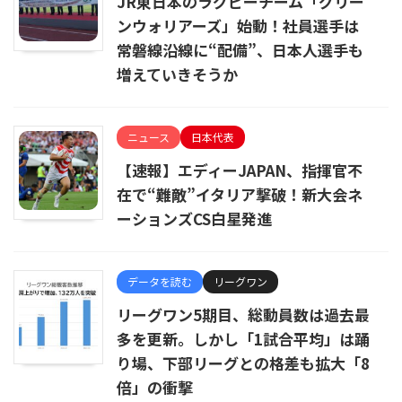
JR東日本のラグビーチーム「グリー
ンウォリアーズ」始動！社員選手は
常磐線沿線に“配備”、日本人選手も
増えていきそうか
ニュース
日本代表
【速報】エディーJAPAN、指揮官不
在で“難敵”イタリア撃破！新大会ネ
ーションズCS白星発進
データを読む
リーグワン
リーグワン5期目、総動員数は過去最
多を更新。しかし「1試合平均」は踊
り場、下部リーグとの格差も拡大「8
倍」の衝撃