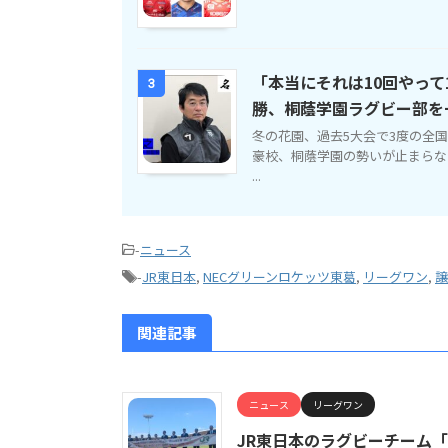
「本当にそれは10回やって
3
勝、桐蔭学園ラグビー部を
冬の花園、過去5大会で3度の全
豪校、桐蔭学園の勢いが止まらな
...
-
ニュース
-
JR東日本
,
NECグリーンロケッツ東葛
,
リーグワン
,
譲
関連記事
ニュース
リーグワン
JR東日本のラグビーチーム