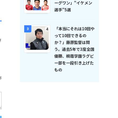
ーグワン」"イケメン
選手"5選
「本当にそれは10回や
3
って10回できるの
き
か？」藤原監督は問
う。過去5年で3度全国
優勝、桐蔭学園ラグビ
ー部を一段引き上げた
もの
部