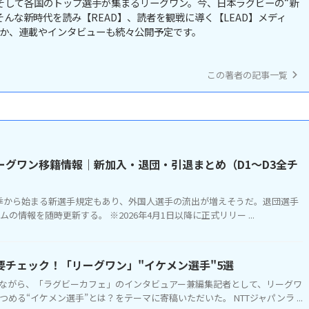
そして各国のトップ選手が集まるリーグワン。今、日本ラグビーの“新
んな新時代を読み【READ】、読者を観戦に導く【LEAD】メディ
か、連載やインタビューも続々公開予定です。
この著者の記事一覧
】リーグワン移籍情報｜新加入・退団・引退まとめ（D1〜D3全チ
季から始まる新選手規定もあり、外国人選手の流出が増えそうだ。退団選手
ームの情報を随時更新する。 ※2026年4月1日以降に正式リリー ...
ァン要チェック！「リーグワン」"イケメン選手"5選
ながら、「ラグビーカフェ」のインタビュアー兼編集記者として、リーグワ
める“イケメン選手”とは？をテーマに寄稿いただいた。 NTTジャパンラ ...