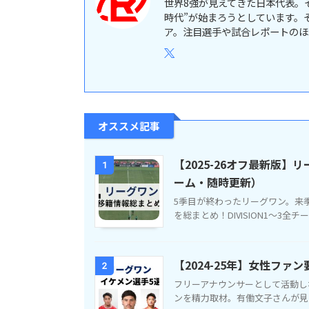
世界8強が見えてきた日本代表。
時代”が始まろうとしています。そ
ア。注目選手や試合レポートのほ
オススメ記事
【2025-26オフ最新版
1
ーム・随時更新）
5季目が終わったリーグワン。来
を総まとめ！DIVISION1～3全チ
【2024-25年】女性フ
2
フリーアナウンサーとして活動し
ンを精力取材。有働文子さんが見つ