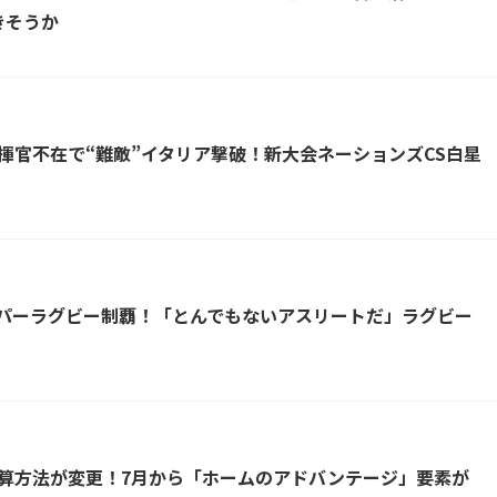
きそうか
指揮官不在で“難敵”イタリア撃破！新大会ネーションズCS白星
パーラグビー制覇！「とんでもないアスリートだ」ラグビー
算方法が変更！7月から「ホームのアドバンテージ」要素が