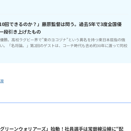
10回できるのか？」藤原監督は問う。過去5年で3度全国優
一段引き上げたもの
国優勝。高校ラグビー界で"東のヨコヅナ"という異名を持つ東日本屈指の強
い。「名将論。」第2回のゲストは、コーチ時代も含め約30年に渡って同校
渡
「グリーンウォリアーズ」始動！社員選手は常磐線沿線に“配