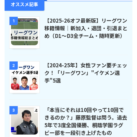
オススメ記事
【2025-26オフ最新版】リーグワン
1
移籍情報｜新加入・退団・引退まと
め（D1〜D3全チーム・随時更新）
【2024-25年】女性ファン要チェッ
2
ク！「リーグワン」"イケメン選
手"5選
「本当にそれは10回やって10回で
3
きるのか？」藤原監督は問う。過去
5年で3度全国優勝、桐蔭学園ラグ
ビー部を一段引き上げたもの