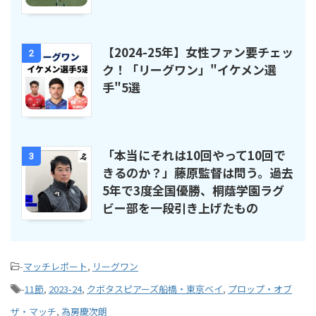
【2024-25年】女性ファン要チェッ
2
ク！「リーグワン」"イケメン選
手"5選
「本当にそれは10回やって10回で
3
きるのか？」藤原監督は問う。過去
5年で3度全国優勝、桐蔭学園ラグ
ビー部を一段引き上げたもの
-
マッチレポート
,
リーグワン
-
11節
,
2023-24
,
クボタスピアーズ船橋・東京ベイ
,
プロップ・オブ
ザ・マッチ
,
為房慶次朗