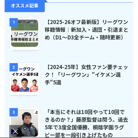
オススメ記事
【2025-26オフ最新版】リーグワン
1
移籍情報｜新加入・退団・引退まと
め（D1〜D3全チーム・随時更新）
【2024-25年】女性ファン要チェッ
2
ク！「リーグワン」"イケメン選
手"5選
「本当にそれは10回やって10回で
3
きるのか？」藤原監督は問う。過去
5年で3度全国優勝、桐蔭学園ラグ
ビー部を一段引き上げたもの