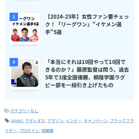
【2024-25年】女性ファン要チェッ
2
ク！「リーグワン」"イケメン選
手"5選
「本当にそれは10回やって10回で
3
きるのか？」藤原監督は問う。過去
5年で3度全国優勝、桐蔭学園ラグ
ビー部を一段引き上げたもの
-
カテゴリーなし
-
SAVAS
,
アディダス
,
アマゾン
,
インナー
,
キャンペーン
,
ブラックフラ
イデー
,
プロテイン
,
双眼鏡