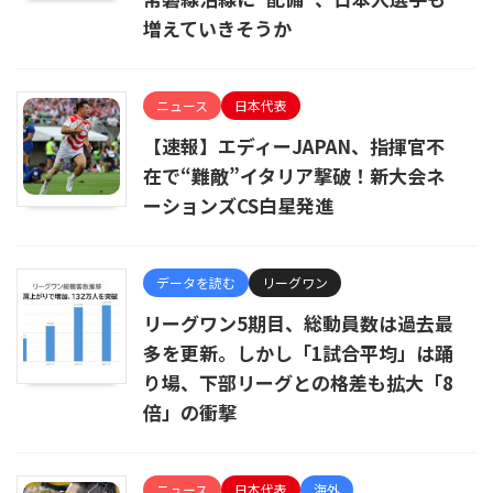
増えていきそうか
ニュース
日本代表
【速報】エディーJAPAN、指揮官不
在で“難敵”イタリア撃破！新大会ネ
ーションズCS白星発進
データを読む
リーグワン
リーグワン5期目、総動員数は過去最
多を更新。しかし「1試合平均」は踊
り場、下部リーグとの格差も拡大「8
倍」の衝撃
ニュース
日本代表
海外