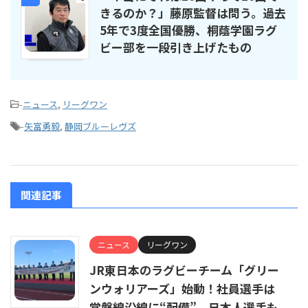
きるのか？」藤原監督は問う。過去
5年で3度全国優勝、桐蔭学園ラグ
ビー部を一段引き上げたもの
-
ニュース
,
リーグワン
-
矢富勇毅
,
静岡ブルーレヴズ
関連記事
ニュース
リーグワン
JR東日本のラグビーチーム「グリー
ンウォリアーズ」始動！社員選手は
常磐線沿線に“配備”、日本人選手も