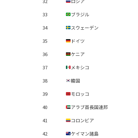
32
ロシア
33
ブラジル
34
スウェーデン
35
ドイツ
36
ケニア
37
メキシコ
38
韓国
39
モロッコ
40
アラブ首長国連邦
41
コロンビア
42
ケイマン諸島