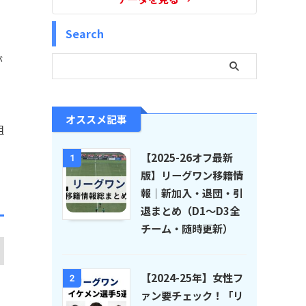
Search
が
オススメ記事
組
【2025-26オフ最新
1
版】リーグワン移籍情
報｜新加入・退団・引
退まとめ（D1〜D3全
チーム・随時更新）
【2024-25年】女性フ
2
ァン要チェック！「リ