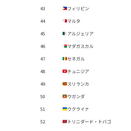
43
フィリピン
44
マルタ
45
アルジェリア
46
マダガスカル
47
セネガル
48
チュニジア
49
スリランカ
50
ウガンダ
51
ウクライナ
52
トリニダード・トバゴ