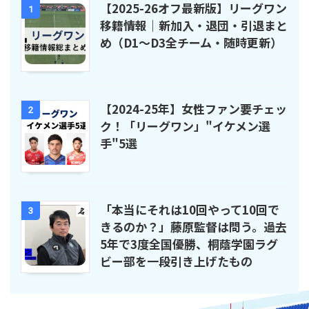
【2025-26オフ最新版】リーグワン
1
移籍情報｜新加入・退団・引退まと
め（D1〜D3全チーム・随時更新）
【2024-25年】女性ファン要チェッ
2
ク！「リーグワン」"イケメン選
手"5選
「本当にそれは10回やって10回で
3
きるのか？」藤原監督は問う。過去
5年で3度全国優勝、桐蔭学園ラグ
ビー部を一段引き上げたもの