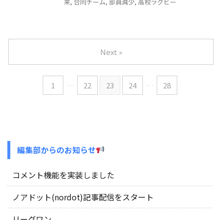
来
,
合同チーム
,
部員減少
,
高校ラグビー
Next »
1
…
22
23
24
…
28
編集部からのお知らせ
コメント機能を実装しました
ノアドット(nordot)記事配信をスタート
リーグワン