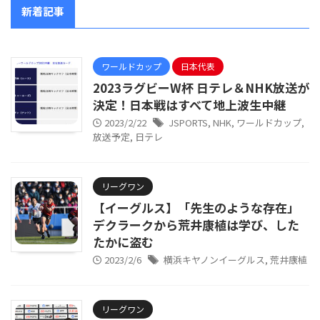
新着記事
ワールドカップ
日本代表
2023ラグビーW杯 日テレ＆NHK放送が
決定！日本戦はすべて地上波生中継
2023/2/22
JSPORTS
,
NHK
,
ワールドカップ
,
放送予定
,
日テレ
リーグワン
【イーグルス】「先生のような存在」
デクラークから荒井康植は学び、した
たかに盗む
2023/2/6
横浜キヤノンイーグルス
,
荒井康植
リーグワン