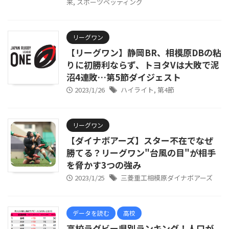
来
,
スポーツベッティング
リーグワン
【リーグワン】静岡BR、相模原DBの粘
りに初勝利ならず、トヨタVは大敗で泥
沼4連敗…第5節ダイジェスト
2023/1/26
ハイライト
,
第4節
リーグワン
【ダイナボアーズ】スター不在でなぜ
勝てる？リーグワン"台風の目"が相手
を脅かす3つの強み
2023/1/25
三菱重工相模原ダイナボアーズ
データを読む
高校
高校ラグビー県別ランキング！人口が