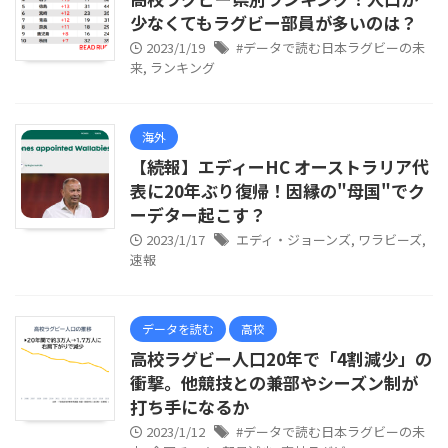
少なくてもラグビー部員が多いのは？
2023/1/19
#データで読む日本ラグビーの未
来
,
ランキング
海外
【続報】エディーHC オーストラリア代
表に20年ぶり復帰！因縁の"母国"でク
ーデター起こす？
2023/1/17
エディ・ジョーンズ
,
ワラビーズ
,
速報
データを読む
高校
高校ラグビー人口20年で「4割減少」の
衝撃。他競技との兼部やシーズン制が
打ち手になるか
2023/1/12
#データで読む日本ラグビーの未